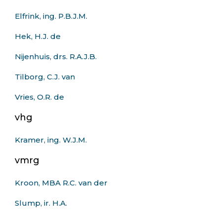
Elfrink, ing. P.B.J.M.
Hek, H.J. de
Nijenhuis, drs. R.A.J.B.
Tilborg, C.J. van
Vries, O.R. de
vhg
Kramer, ing. W.J.M.
vmrg
Kroon, MBA R.C. van der
Slump, ir. H.A.