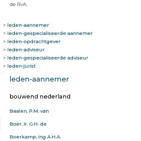
de RvA.
>
leden-aannemer
>
leden-gespecialiseerde aannemer
>
leden-opdrachtgever
>
leden-adviseur
>
leden-gespecialiseerde adviseur
>
leden-jurist
leden-aannemer
bouwend nederland
Baalen, P.M. van
Boer, ir. G.H. de
Boerkamp, ing A.H.A.