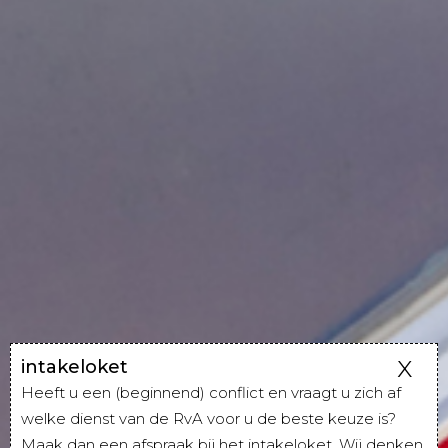
intakeloket
Heeft u een (beginnend) conflict en vraagt u zich af
welke dienst van de RvA voor u de beste keuze is?
Maak dan een afspraak bij het intakeloket. Wij denken