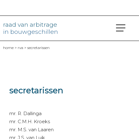
raad van arbitrage
in bouwgeschillen
home
>
rva
> secretarissen
secretarissen
mr. R. Dallinga
mr. C.M.H. Kroeks
mr. M.S. van Laaren
mr. J.S. van Luik