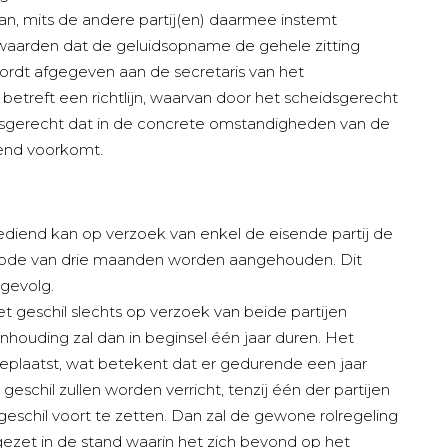
n, mits de andere partij(en) daarmee instemt
rwaarden dat de geluidsopname de gehele zitting
wordt afgegeven aan de secretaris van het
betreft een richtlijn, waarvan door het scheidsgerecht
sgerecht dat in de concrete omstandigheden van de
gend voorkomt.
ngediend kan op verzoek van enkel de eisende partij de
riode van drie maanden worden aangehouden. Dit
 gevolg.
t geschil slechts op verzoek van beide partijen
ouding zal dan in beginsel één jaar duren. Het
geplaatst, wat betekent dat er gedurende een jaar
chil zullen worden verricht, tenzij één der partijen
geschil voort te zetten. Dan zal de gewone rolregeling
gezet in de stand waarin het zich bevond op het