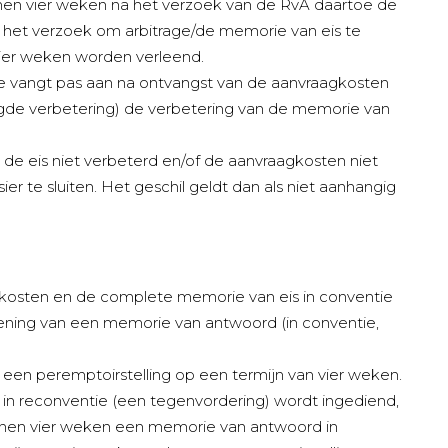
nnen vier weken na het verzoek van de RvA daartoe de
– het verzoek om arbitrage/de memorie van eis te
vier weken worden verleend.
 vangt pas aan na ontvangst van de aanvraagkosten
agde verbetering) de verbetering van de memorie van
de eis niet verbeterd en/of de aanvraagkosten niet
er te sluiten. Het geschil geldt dan als niet aanhangig
gkosten en de complete memorie van eis in conventie
iening van een memorie van antwoord (in conventie,
 een peremptoirstelling op een termijn van vier weken.
 in reconventie (een tegenvordering) wordt ingediend,
nnen vier weken een memorie van antwoord in