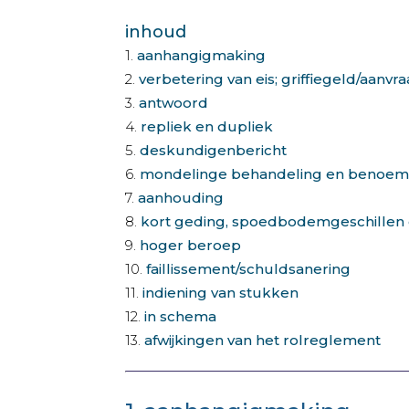
inhoud
1.
aanhangigmaking
2.
verbetering van eis; griffiegeld/aanv
3.
antwoord
4.
repliek en dupliek
5.
deskundigenbericht
6.
mondelinge behandeling en benoemi
7.
aanhouding
8.
kort geding, spoedbodemgeschillen 
9.
hoger beroep
10.
faillissement/schuldsanering
11.
indiening van stukken
12.
in schema
13.
afwijkingen van het rolreglement