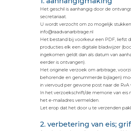
1. aanhangigmaking
Het geschil is aanhangig door de ontvangs
secretariaat.
U wordt verzocht om zo mogelijk stukken o
info@raadvanarbitrage.nl
Het bestand bij voorkeur een PDF, liefst 
producties elk een digitale bladwijzer (b
ingekomen geldt dan als datum van aanhan
eerder is ontvangen).
Het originele verzoek om arbitrage, voor
behorende en genummerde bijlagen) moet n
in viervoud per gewone post naar de RvA
In het verzoekschrift/de memorie van eis
het e-mailadres vermelden.
Let erop dat het door u te verzenden pak
2. verbetering van eis; gr