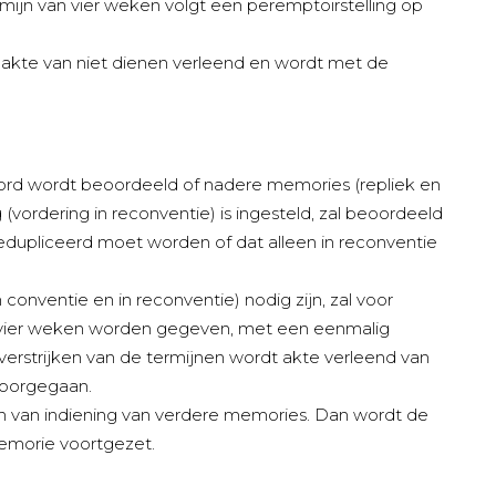
rmijn van vier weken volgt een peremptoirstelling op
t akte van niet dienen verleend en wordt met de
rd wordt beoordeeld of nadere memories (repliek en
 (vordering in reconventie) is ingesteld, zal beoordeeld
edupliceerd moet worden of dat alleen in reconventie
 conventie en in reconventie) nodig zijn, zal voor
n vier weken worden gegeven, met een eenmalig
 verstrijken van de termijnen wordt akte verleend van
doorgegaan.
en van indiening van verdere memories. Dan wordt de
emorie voortgezet.