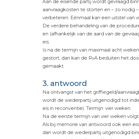
Aan de eisende partij wordt gevraagd bi
aanvraagkosten te storten en – zo nodig 
verbeteren. Eénmaal kan een uitstel van 
De verdere behandeling van de procedure
en (afhankelijk van de aard van de gevra
eis.
Is na de termijn van maximaal acht weken 
gestort, dan kan de RvA besluiten het dossi
gemaakt.
3. antwoord
Na ontvangst van het griffiegeld/aanvraa
wordt de wederpartij uitgenodigd tot ind
eis in reconventie). Termijn: vier weken.
Na de eerste termijn van vier weken volgt
Als bij memorie van antwoord ook een eis
dan wordt de wederpartij uitgenodigd bi