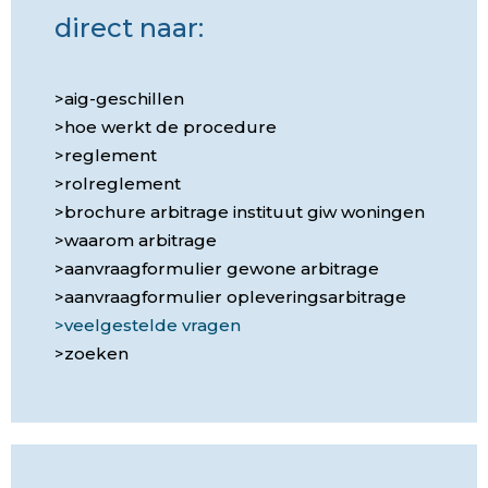
vonnis daadwerkelijk ten uitvoer te leggen.
direct naar:
Als de aannemer de veroordeling in het vonnis
niet (tijdig) nakomt, kan schriftelijk een beroep
aig-geschillen
worden gedaan op de
hoe werkt de procedure
gebreken-/herstelwaarborg bij Woningborg. Dit
reglement
beroep is slechts mogelijk voor die onderdelen
rolreglement
van het vonnis waarin is geoordeeld dat sprake
brochure arbitrage instituut giw woningen
is van schending van een garantienorm.
waarom arbitrage
aanvraagformulier gewone arbitrage
aanvraagformulier opleveringsarbitrage
veelgestelde vragen
zoeken