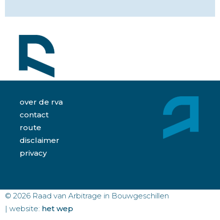
over de rva
contact
route
disclaimer
privacy
© 2026 Raad van Arbitrage in Bouwgeschillen
| website:
het wep