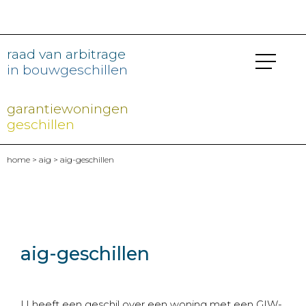
raad van arbitrage
in bouwgeschillen
garantiewoningen
geschillen
home
>
aig
> aig-geschillen
aig-geschillen
U heeft een geschil over een woning met een GIW-