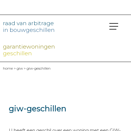
raad van arbitrage
in bouwgeschillen
garantiewoningen
geschillen
home
>
giw
> giw-geschillen
giw-geschillen
U heeft een geschil over een woning met een GIW-